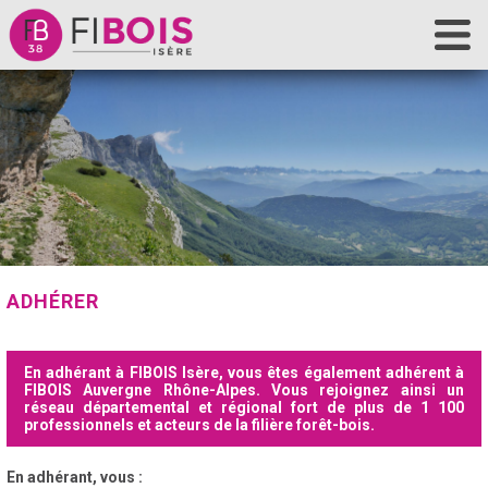
Accueil
Fibois Isère
La filière
Nos actions
Les outils
Contact
ADHÉRER
En adhérant à FIBOIS Isère, vous êtes également adhérent à
FIBOIS Auvergne Rhône-Alpes. Vous rejoignez ainsi un
réseau départemental et régional fort de plus de 1 100
professionnels et acteurs de la filière forêt-bois.
En adhérant, vous :