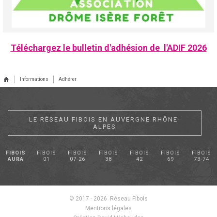
Téléchargez le bulletin d'adhésion de l'ADIF 2026
Informations
Adhérer
LE RÉSEAU FIBOIS EN AUVERGNE RHÔNE-
ALPES
FIBOIS
FIBOIS
FIBOIS
FIBOIS
FIBOIS
FIBOIS
FIBOIS
AURA
01
07-26
38
42
69
73-74
© 2017 - 2026 Réseau Fibois
Mentions légales