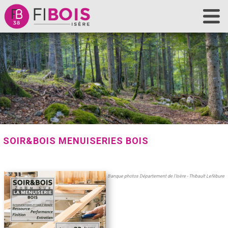
Accueil
Fibois Isère
La filière
Nos actions
Les outils
Contact
SOIR&BOIS MENUISERIES BOIS
Banque photos Département de l'Isère - Thibault Lefébure