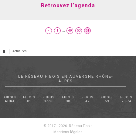
Retrouvez l’agenda
...
<
1
49
50
51
Actualités
LE RÉSEAU FIBOIS EN AUVERGNE RHÔNE-
ALPES
FIBOIS
FIBOIS
FIBOIS
FIBOIS
FIBOIS
FIBOIS
FIBOIS
AURA
01
07-26
38
42
69
73-74
© 2017 - 2026 Réseau Fibois
Mentions légales