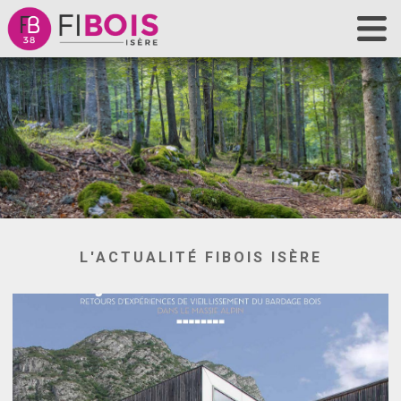
Accueil
Fibois Isère
La filière
Nos actions
Les outils
Contact
L'ACTUALITÉ FIBOIS ISÈRE