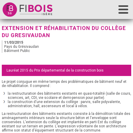
Accueil
EXTENSION ET RÉHABILITATION DU COLLÈGE
Fibois Isère
DU GRESIVAUDAN
11/03/2015
La filière
Pays du Grésivaudan
Bâtiment Public
Nos actions
Les outils
Lauréat 2015 du Prix départemental de la construction bois
Contact
Le projet conjugue en même temps des problématiques de bâtiment neuf et
de réhabilitation. Il comprend :
la restructuration des bâtiments existants en quasi-totalité (salle de cours,
sciences, art, CDI, vie scolaire et demi-pension pour partie).
la construction d'une extension du collège : parvis, salle polyvalente,
administration, hall, ascenseurs et local à vélos.
La restructuration des bâtiments existants consiste à la démolition totale des
aménagements intérieurs seule la structure béton et l'enveloppe sont
conservées. L'extension du collège est implantée en parti Est du collège
existant sur un terrain en pente. L'expression volontaire de son architecture
affirme son statut d'équipement structurant de la commune.