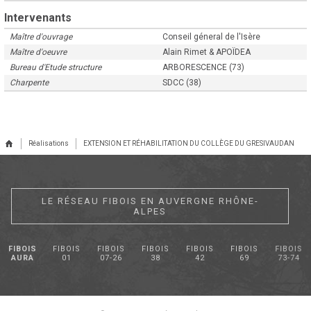
Intervenants
Maître d'ouvrage
Conseil géneral de l'Isère
Maître d'oeuvre
Alain Rimet & APOÏDEA
Bureau d'Etude structure
ARBORESCENCE (73)
Charpente
SDCC (38)
Réalisations
EXTENSION ET RÉHABILITATION DU COLLÈGE DU GRESIVAUDAN
LE RÉSEAU FIBOIS EN AUVERGNE RHÔNE-
ALPES
FIBOIS
FIBOIS
FIBOIS
FIBOIS
FIBOIS
FIBOIS
FIBOIS
AURA
01
07-26
38
42
69
73-74